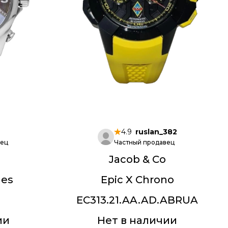
4.9
ruslan_382
вец
Частный продавец
Jacob & Co
nes
Epic X Chrono
EC313.21.AA.AD.ABRUA
ии
Нет в наличии