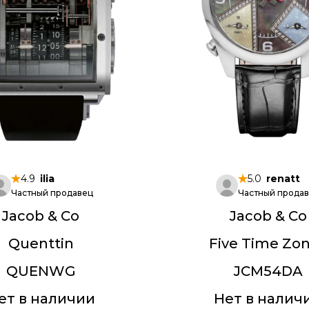
4.9
ilia
5.0
renatt
Частный продавец
Частный прода
Jacob & Co
Jacob & Co
Quenttin
Five Time Zo
QUENWG
JCM54DA
ет в наличии
Нет в налич