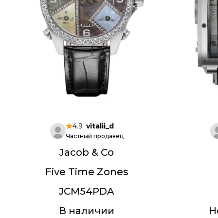
4.9
vitalii_d
Частный продавец
Jacob & Co
Five Time Zones
JCM54PDA
В наличии
Н