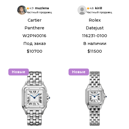
4.9
muzlena
4.8
kirill
Частный продавец
Частный продавец
Cartier
Rolex
Panthere
Datejust
W2PN0016
116231-0100
Под заказ
В наличии
$10700
$11500
Новые
Новые