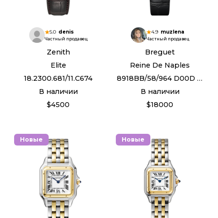
5.0
denis
4.9
muzlena
Частный продавец
Частный продавец
Zenith
Breguet
Elite
Reine De Naples
18.2300.681/11.C674
8918BB/58/964 D00D 3L
В наличии
В наличии
$4500
$18000
Новые
Новые