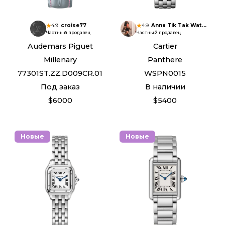
4.9
croise77
4.9
Anna Tik Tak Watches
Частный продавец
Частный продавец
Audemars Piguet
Cartier
Millenary
Panthere
77301ST.ZZ.D009CR.01
WSPN0015
Под заказ
В наличии
$6000
$5400
Новые
Новые