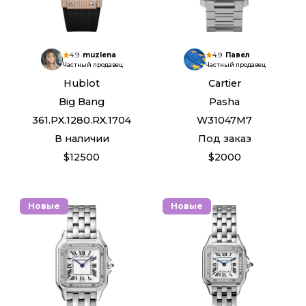
4.9
muzlena
4.9
Павел
Частный продавец
Частный продавец
Hublot
Cartier
Big Bang
Pasha
361.PX.1280.RX.1704
W31047M7
В наличии
Под заказ
$12500
$2000
Новые
Новые