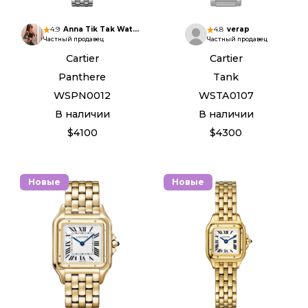
4.9
Anna Tik Tak Watches
4.8
verap
Частный продавец
Частный продавец
Cartier
Cartier
Panthere
Tank
WSPN0012
WSTA0107
В наличии
В наличии
$4100
$4300
Новые
Новые